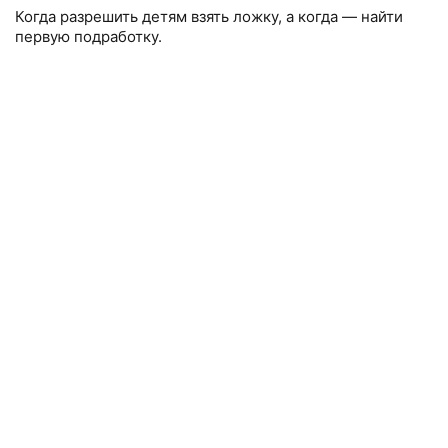
Когда разрешить детям взять ложку, а когда — найти
первую подработку.
ТЕСТ-ДРАЙВ
Как понять, что у ребёнка проблемы
в школе
Психологи советуют, с чего начать разговор и как
помочь разобраться со школьными трудностями.
ТЕСТ-ДРАЙВ
Как помочь необщительному ребёнку
дружить, играть и учиться
Советы по социализации для самых маленьких
и скромных.
ТЕСТ-ДРАЙВ
Как научить ребёнка думать