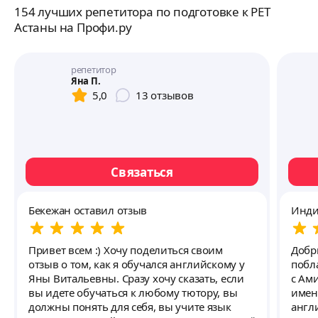
154 лучших репетитора по подготовке к PET
Астаны на Профи.ру
репетитор
Яна П.
5,0
13
отзывов
Связаться
Бекежан оставил отзыв
Инди
Привет всем :) Хочу поделиться своим
Добр
отзыв о том, как я обучался английскому у
побл
Яны Витальевны. Сразу хочу сказать, если
с Ам
вы идете обучаться к любому тютору, вы
имен
должны понять для себя, вы учите язык
англи