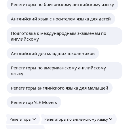
Репетиторы по британскому английскому языку
Малика Б.
-
10
%
Английский язык с носителем языка для детей
Обучаются более одного ребенка из семьи
ещё
Подготовка к международным экзаменам по
английскому
Zhansaya Y.
-
10
%
Английский для младших школьников
Учёба будет проходить на онлайн
Репетиторы по американскому английскому
платформе zoom
ещё
языку
Репетиторы английского языка для малышей
Ботагоз А.
-
10
%
Репетитор YLE Movers
При приобретении 12 занятии сразу
ещё
Репетиторы
Репетиторы по английскому языку