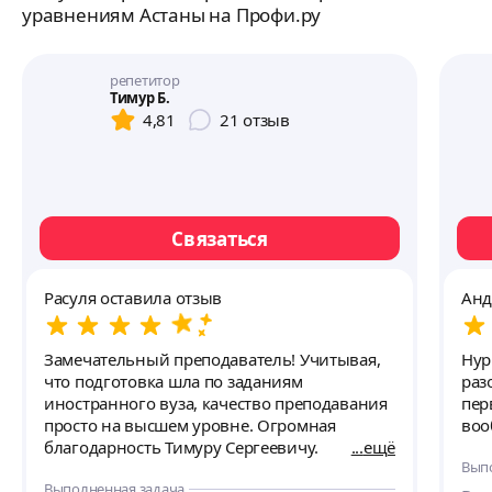
уравнениям Астаны на Профи.ру
репетитор
Тимур Б.
4,81
21
отзыв
Связаться
Расуля оставила отзыв
Анд
Замечательный преподаватель! Учитывая,
Нур
что подготовка шла по заданиям
раз
иностранного вуза, качество преподавания
пер
просто на высшем уровне. Огромная
воо
благодарность Тимуру Сергеевичу.
ещё
Вып
Выполненная задача