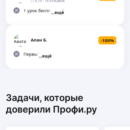
4,79
·
14
отзывов
1 урок бесплатный
ещё
Алан Б.
-
100
%
Первый урок
ещё
Задачи, которые
доверили Профи.ру