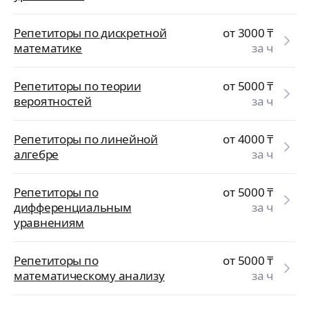
Репетиторы по дискретной
от 3000
₸
математике
за ч
Репетиторы по теории
от 5000
₸
вероятностей
за ч
Репетиторы по линейной
от 4000
₸
алгебре
за ч
Репетиторы по
от 5000
₸
дифференциальным
за ч
уравнениям
Репетиторы по
от 5000
₸
математическому анализу
за ч