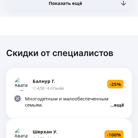
Показать ещё
Скидки от специалистов
Балнур Г.
-
25
%
4,50
·
4
отзыва
Многодетным и малообеспеченным
семьям.
ещё
Шерхан У.
-
100
%