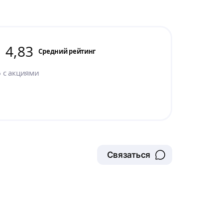
4,83
Cредний рейтинг
6
с акциями
Связаться