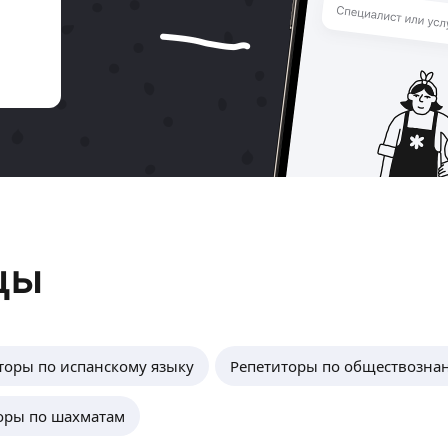
цы
торы по испанскому языку
Репетиторы по обществозна
оры по шахматам