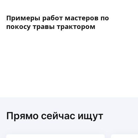
испр
ремо
прев
прос
проц
Примеры работ мастеров по
особе
факт
проек
покосу травы трактором
квар
визу
Аман
колл
всег
авто
обще
удал
проде
Прямо сейчас ищут