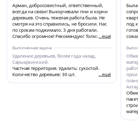
Арман, добросовестный, ответственный,
Была
всегда на связи! Выкорчевали пни и корни
сопр
деревьев. Очень тяжелая работа была. Не
кварт
смотря на это справились, не бросили. Нас
под 
по срокам поджимало. 3 дня работали.
готов
Спасибо огромное! Рекомендую! Толковый,
ещё
сожа
разбирается в деталях. Разносторонний
сове
Выполненная задача
Выпол
человек, даже стихи сочиняет на ходу 👍
прак
серв
Удаление деревьев, более года назад,
Обме
согл
Сарыаркинский.
мате
и пот
Частная территория. Удалить: сухостой.
рабо
орга
Количество деревьев: 30 шт.
ещё
прои
атор
план
мест
Актау
конт
Обме
все м
паке
вида 
стро
подо
мате
полн
сдел
проживанию. Д
квар
всег
нужн
дора
обяза