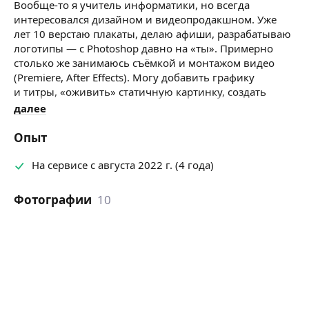
Вообще-то я учитель информатики, но всегда
интересовался дизайном и видеопродакшном. Уже
лет 10 верстаю плакаты, делаю афиши, разрабатываю
логотипы — с Photoshop давно на «ты». Примерно
столько же занимаюсь съёмкой и монтажом видео
(Premiere, After Effects). Могу добавить графику
и титры, «оживить» статичную картинку, создать
заставку.
далее
Здесь опыта у меня немного, так что первые заказы
Опыт
выполню с большой скидкой — для портфолио :)
На сервисе с августа 2022 г. (4 года)
Фотографии
10