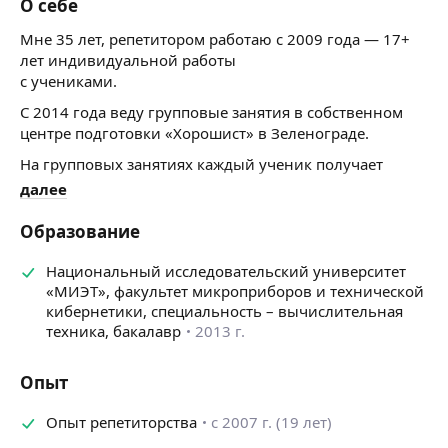
О себе
Мне 35 лет, репетитором работаю с 2009 года — 17+
лет индивидуальной работы
с учениками.
С 2014 года веду групповые занятия в собственном
центре подготовки «Хорошист» в Зеленограде.
На групповых занятиях каждый ученик получает
индивидуальное внимание: работаем в формате, где
далее
несколько квалифицированных репетиторов ведут
занятие одновременно, включая моих бывших
Образование
учеников.
Национальный исследовательский университет
Это уникальная
«МИЭТ», факультет микроприборов и технической
среда, где опыт передаётся напрямую.
кибернетики, специальность – вычислительная
Моя цель — не просто подготовить к экзамену,
техника, бакалавр
2013 г.
а выработать в ученике
самостоятельность и реальное понимание
Опыт
математики и физики. Ученики поступают
в МИЭТ, ВШЭ, МФТИ, МАДИ, МГТУ. Среди результатов
Опыт репетиторства
с 2007 г. (19 лет)
последних лет — 99, 92,