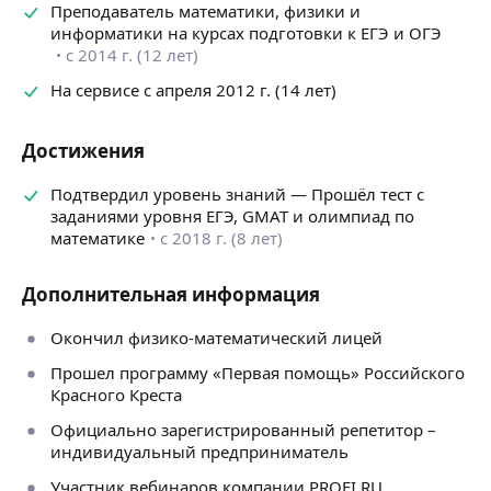
88, 86 баллов по ЕГЭ.
Преподаватель математики, физики и
информатики на курсах подготовки к ЕГЭ и ОГЭ
Окончил физико-математический лицей 1557,
с 2014 г. (12 лет)
поступил в МИЭТ по олимпиаде
(100 баллов по математике), факультет
На сервисе с апреля 2012 г. (14 лет)
микроприборов и технической кибернетики,
специальность — информационная безопасность,
Достижения
бакалавр 2013 г.
Официально зарегистрированный репетитор — ИП.
Подтвердил уровень знаний — Прошёл тест с
Работаю очно в Зеленограде и онлайн.
заданиями уровня ЕГЭ, GMAT и олимпиад по
математике
с 2018 г. (8 лет)
Всегда на связи: отвечаю на вопросы по домашнему
заданию и школьной программе бесплатно.
Дополнительная информация
Подробнее о центре, форматах занятий и отзывах
учеников: horoshist-center.ru
Окончил физико-математический лицей
Прошел программу «Первая помощь» Российского
Красного Креста
Официально зарегистрированный репетитор –
индивидуальный предприниматель
Участник вебинаров компании PROFI.RU