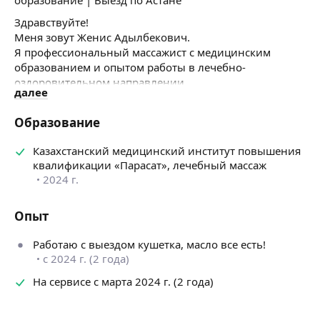
Здравствуйте!
Меня зовут Женис Адылбекович.
Я профессиональный массажист с медицинским
образованием и опытом работы в лечебно-
оздоровительном направлении.
далее
ДЛЯ КОГО ПОДХОДИТ:
— людям с сидячей работой
Образование
— тем, кто испытывает боли и напряжение в спине
и шее
Казахстанский медицинский институт повышения
— спортсменам и людям с физическими нагрузками
квалификации «Парасат», лечебный массаж
— тем, кто хочет снять стресс и усталость
2024 г.
— людям, которым важно поддерживать здоровье
и подвижность тела
Опыт
ЧТО Я ДЕЛАЮ:
Работаю с выездом кушетка, масло все есть!
— общий массаж тела
с 2024 г. (2 года)
— массаж спины и шейно-воротниковой зоны
— лечебно-оздоровительный массаж (баночный,
На сервисе с марта 2024 г. (2 года)
огненный массаж)
— выездной массаж по Астане