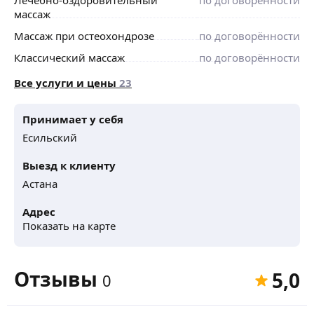
ЧТО ВХОДИТ
:
массаж
— восстановительный массаж
Массаж при остеохондрозе
по договорённости
— ЛФК-сопровождение
— работа с мышечным тонусом
Классический массаж
по договорённости
— улучшение подвижности суставов
— помощь в восстановлении двигательных функций
Все услуги и цены
23
ДЛИТЕЛЬНОСТЬ И СТОИМОСТЬ:
• Реабилитация после инсульта
Принимает у себя
массаж + ЛФК —
Есильский
от 10 000 ₸ за сеанс
Выезд к клиенту
Продолжительность подбирается индивидуально
Астана
в зависимости от состояния пациента.
Все необходимые есть: кушетка, масла и выезд
Адрес
Показать на карте
Не откладывайте заботу о здоровье — записывайтесь
на массаж уже сегодня
Отзывы
5,0
0