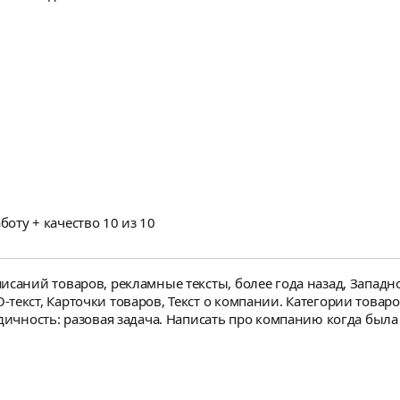
оту + качество 10 из 10
исаний товаров, рекламные тексты, более года назад, Западно
текст, Карточки товаров, Текст о компании. Категории товаро
дичность: разовая задача. Написать про компанию когда была 
наименование 5-6 услуг которые предоставляем примерную инфу по ни