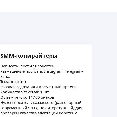
и и отрисовка;
‼
тельных версий для вариативного
лизацией на носителях (визуализация
 логотип будет вести себя в среде).
во всех необходимых форматах.
SMM-копирайтеры
Сост
това
Написать: пост для соцсетей.
Размещение постов в: Instagram, Telegram-
Написат
канал.
Категор
Тема: красота.
красоты
Разовая задача или временный проект.
Постоян
Количество текстов: 1 шт.
Я могу 
Объём текста: 11700 знаков.
потом 
Нужен носитель казахского (разговорный
современный язык, не литературный) для
проверки качества адаптации коротких