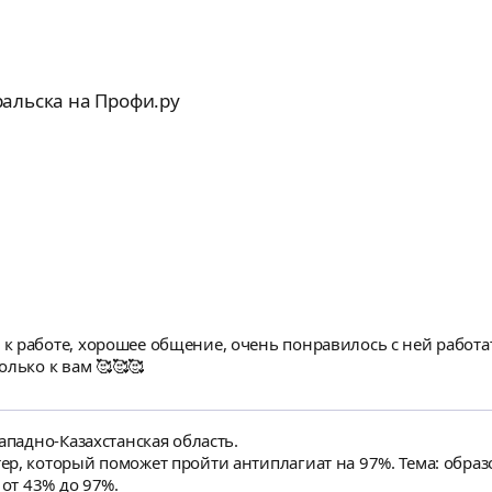
альска на Профи.ру
 работе, хорошее общение, очень понравилось с ней работат
олько к вам 🥰🥰🥰
ападно-Казахстанская область.
р, который поможет пройти антиплагиат на 97%. Тема: образ
 от 43% до 97%.