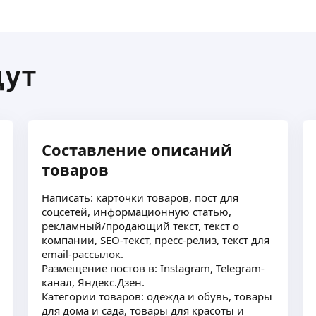
разработка концепци
арточек товаров,
разработка дополни
Wildbеrriеs,. Дизайн
использования;
презентация с визуа
помогает понять, как
щут
подготовка файлов 
Составление описаний
товаров
Написать: карточки товаров, пост для
соцсетей, информационную статью,
рекламный/продающий текст, текст о
компании, SEO-текст, пресс-релиз, текст для
email-рассылок.
Размещение постов в: Instagram, Telegram-
канал, Яндекс.Дзен.
Категории товаров: одежда и обувь, товары
для дома и сада, товары для красоты и