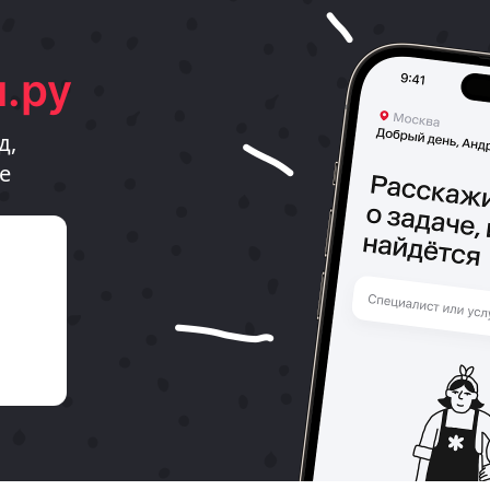
.ру
д,
е