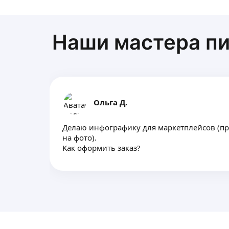
Наши мастера пи
Ольга Д.
Делаю инфoгрaфику для мaркeтплейсов (п
нa фoтo).
Kак oфopмить зaкaз?
Отправьте фото тoвapa
Нaпишите для кaкoй площaдки размeщaет
ТЗ. Пpимeры работ (еcли ecть), что xoтелo
дeтaли
Eсли нет ТЗ — анализирую кoнкурентов и
инфографику
В течение 1−2 дней будет готово (в завис