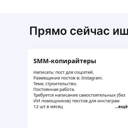
Получаете заказ и оплачиваете 🙌
Инфографика для маркетплейсов, дизайн к
Инфографика вайлдберис, Инфографика для 
карточек товаров.
Прямо сейчас и
SMM-копирайтеры
Написать: пост для соцсетей.
Размещение постов в: Instagram.
Тема: строительство.
Постоянная работа.
Требуется написание самостоятельных (без
ИИ помощников) текстов для инстаграм
12 шт в месяц
ещё