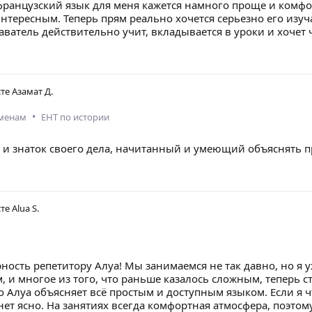
французский язык для меня кажется намного проще и комфо
тересным. Теперь прям реально хочется серьезно его изуч
аватель действительно учит, вкладывается в уроки и хочет 
сте
Азамат Д.
•
аменам
ЕНТ по истории
 и знаток своего дела, начитанный и умеющий объяснять п
сте
Alua S.
ность репетитору Алуа! Мы занимаемся не так давно, но я у
, и многое из того, что раньше казалось сложным, теперь с
о Алуа объясняет всё простым и доступным языком. Если я 
анет ясно. На занятиях всегда комфортная атмосфера, поэто