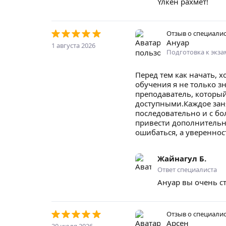
Үлкен рахмет!
Отзыв о специали
Ануар
1 августа 2026
Подготовка к экз
Перед тем как начать, 
обучения я не только з
преподаватель, которы
доступными.Каждое зан
последовательно и с бо
привести дополнительны
ошибаться, а увереннос
Жайнагул Б.
Ответ специалиста
Ануар вы очень ст
Отзыв о специали
Арсен