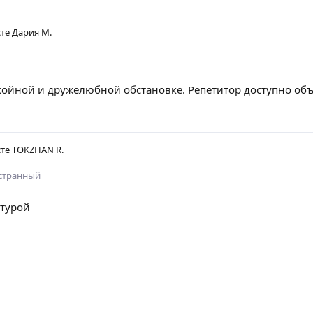
сте
Дария М.
койной и дружелюбной обстановке. Репетитор доступно объ
сте
TOKZHAN R.
остранный
ктурой