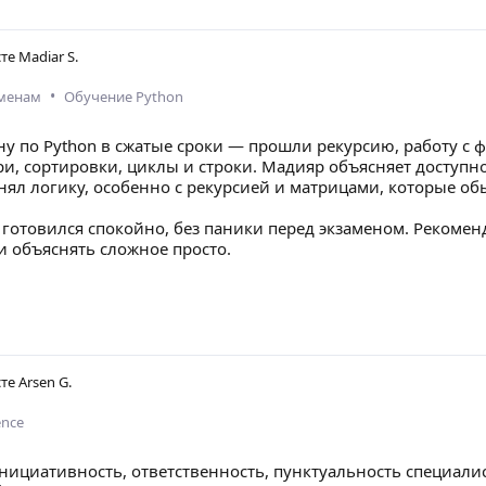
сте
Madiar S.
•
аменам
Обучение Python
ну по Python в сжатые сроки — прошли рекурсию, работу с 
ри, сортировки, циклы и строки. Мадияр объясняет доступн
нял логику, особенно с рекурсией и матрицами, которые об
, готовился спокойно, без паники перед экзаменом. Реком
и объяснять сложное просто.
сте
Arsen G.
ence
нициативность, ответственность, пунктуальность специали