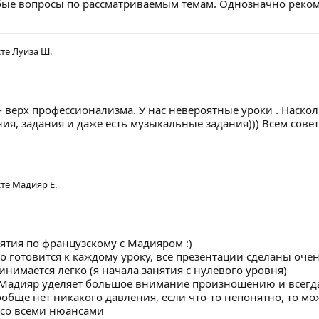
бые вопросы по рассматриваемым темам. Однозначно реко
сте
Луиза Ш.
- верх профессионализма. У нас невероятные уроки . Наскол
ия, задания и даже есть музыкальные задания))) Всем совет
сте
Мадияр Е.
ятия по французскому с Мадияром :)
о готовится к каждому уроку, все презентации сделаны оче
нимается легко (я начала занятия с нулевого уровня)
о Мадияр уделяет большое внимание произношению и всегда
ообще нет никакого давления, если что-то непонятно, то м
 со всеми нюансами