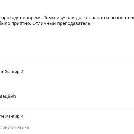
 проходят вовремя. Темы изучали досконально и основател
 было приятно. Отличный преподаватель!
сте
Жангир И.
дец👍👍
сте
Жангир И.
глийском языке