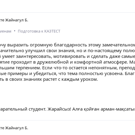
сте
Жайнагул Б.
•
аменам
Подготовка к КАЗТЕСТ
хочу выразить огромную благодарность этому замечательном
начительно улучшил свои знания, но и по-настоящему полю
й умеет заинтересовать, мотивировать и сделать даже сам
ятие проходит в дружелюбной и комфортной атмосфере. Ма
льшим терпением. Если что-то остается непонятным, препод
е примеры и убедиться, что тема полностью усвоена. Благо
ть в своих знаниях растет с каждым уроком.
арательный студент. Жарайсыз! Алға қойған арман-мақсатың
сте
Жайнагул Б.