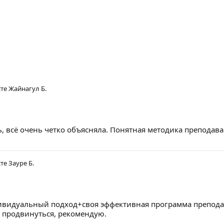
сте
Жайнагул Б.
 всё очень четко объясняла. Понятная методика преподаван
сте
Зауре Б.
идуальный подход+своя эффективная программа преподават
о продвинуться, рекомендую.