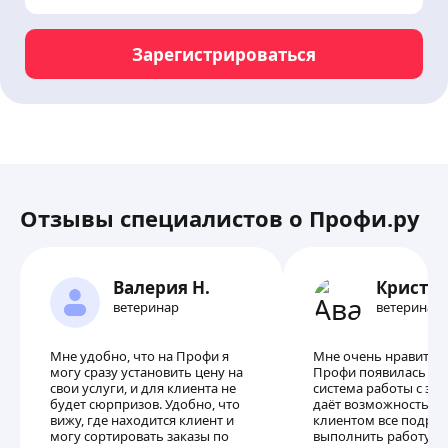
Зарегистрироваться
Отзывы специалистов о Профи.ру
Валерия Н.
Кристин
ветеринар
ветеринар
Мне удобно, что на Профи я
Мне очень нравится, 
могу сразу установить цену на
Профи появилась по
свои услуги, и для клиента не
система работы с зак
будет сюрпризов. Удобно, что
даёт возможность об
вижу, где находится клиент и
клиентом все подроб
могу сортировать заказы по
выполнить работу и 