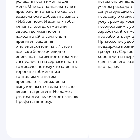
релевантности именно для
потом оплачивать. К
меня. Мне как пользователю в
учётом расходов на 
приложении очень не хватает
сопутствующие мате
возможности добавлять заказ в
невысокую стоимост
«Избранное». И важно, чтобы
услуг, размер комисс
клиенты всегда отмечали
несопоставим с уров
адрес, где именно они
заработка. Этот мом
находятся. Это важно для
проработать лучше.
принятия решения –
Приложение удобное
откликаться или нет. И стоит
поддержка практиче
всё-таки более очевидно
требуется. Сервис, в 
оповещать клиентов о том, что
хороший, на твёрдую
специалисты на сервисе платят
Дальнейшего развит
комиссию, потому что клиенты
площадке.
торопятся обменяться
контактами, а потом
пропадают, специалисты
вынуждены отказываться, это
влияет на рейтинг. Но даже с
учётом этих недочётов я оценю
Профи на пятёрку.