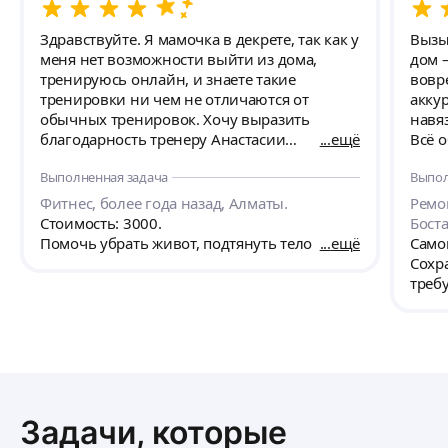
Здравствуйте. Я мамочка в декрете, так как у
Вызы
меня нет возможности выйти из дома,
дом 
тренируюсь онлайн, и знаете такие
вовр
тренировки ни чем не отличаются от
акку
обычных тренировок. Хочу выразить
навя
благодарность тренеру Анастасии
ещё
Всё 
Алексеевне, у меня есть мечта о красивом
тепе
Выполненная задача
Выпол
теле, как и у любой девушки, хочется
имет
видеть восхищения от мужского пола,
разби
Фитнес, более года назад, Алматы.
Ремон
естественно получать комплименты от них,
боль
Стоимость: 3000.
Бост
поэтому у меня есть мотивация, но и
Помочь убрать живот, подтянуть тело
ещё
Само
конечно же страх, страх того что, а вдруг не
Сохр
смогу, вдруг какое либо упражнение мне не
требу
удастся выполнить, но Анастасия
мотивирует и даёт понять то что все можно
преодолеть если упорно заниматься
фитнесом, спасибо Вам за очень хорошие
занятия. Анастасия объясняет, как
правильно выполнять упражнения, всегда
поправит, если что-то не так. Поясняет,
Задачи, которые
какие группы мышц в данный момент