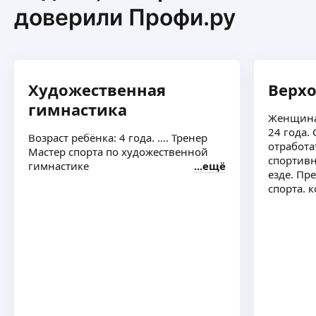
работают и как правильно делать, чтобы
доверили Профи.ру
упражнения были эффективны. Хоть и
прошло всего лишь 4 занятия, но я уже
чувствую как мои мышцы начали
приходить в тонус, и тело начало желать
больше тренироваться, так что девочки не
Художественная
Верхо
пожалеете. Всем удачи, идите к мечте с
гимнастика
Анастасией Алексеевной ☺️
Женщина
24 года.
Возраст ребёнка: 4 года. …. Тренер
отработа
Мастер спорта по художественной
спортив
гимнастике
ещё
езде. Пр
спорта. 