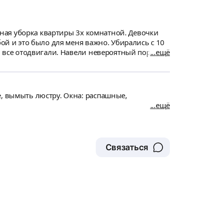
льная уборка квартиры 3х комнатной. Девочки
бой и это было для меня важно. Убирались с 10
, все отодвигали. Навели невероятный порядок!
ещё
сь на одну сумму, но в знак благодарности я
пчелки! Очень советую выбирать именно этот
е, вымыть люстру. Окна: распашные,
ещё
Связаться