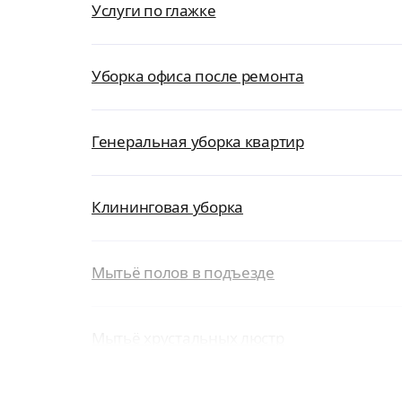
Услуги по глажке
Уборка офиса после ремонта
Генеральная уборка квартир
Клининговая уборка
Мытьё полов в подъезде
Мытьё хрустальных люстр