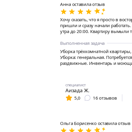
Анна оставила отзыв
Хочу сказать, что я просто в вос
пришли и сразу начали работать. 
утра до 20:00. Квартиру вымыли 
Окна все помыты без единого разв
заплатила даже больше! Очень це
Выполненная задача
аккаунт, если правда хотите виде
Уборка трёхкомнатной квартиры, 
Уборка: генеральная. Потребуетс
раздвижные. Инвентарь и моющие
специалист
Аизада Ж.
5,0
16
отзывов
Ольга Борисенко оставила отзыв