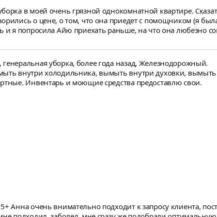
орка в моей очень грязной однокомнатной квартире. Сказать 
рились о цене, о том, что она приедет с помощником (я была
ь и я попросила Айю приехать раньше, на что она любезно сог
 конце дня все мы уже устали, но Айя не сдавалась и старалась
а от чистоты. Я благодарна Айе за ответственный подход к уб
 моей квартиры и рекомендую её как ответственного специал
 генеральная уборка, более года назад, Железнодорожный.
мыть внутри холодильника, вымыть внутри духовки, вымыть 
артные. Инвентарь и моющие средства предоставлю свои.
анты решения
мне подходил, заболел, мне сразу же подобрали оптимальную