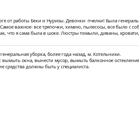
торге от работы Беки и Нуризы. Девочки- пчелки! Была генера
Самое важное- все тряпочки, химию, пылесосы, все было с со
так, что я сама была в шоке. Люстры помыли, диваны, кровати
ода, а их у меня 5 штук ! Я более чем довольна! Договаривали
нно, когда люди так подходят к своей работе! Спасибо Вам, 
ть генеральную уборку!
генеральная уборка, более года назад, м. Котельники.
я: вымыть окна, вынести мусор, вымыть балконное остеклени
 средства должны быть у специалиста.