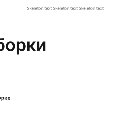
борки
орке