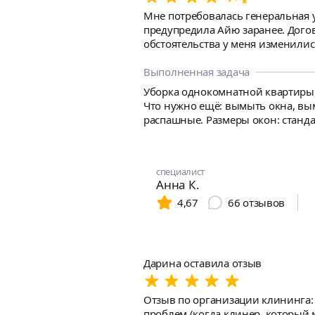
Мне потребовалась генеральная уб
предупредила Айю заранее. Догово
обстоятельства у меня изменилис
для уборки было у Айи с собой. В
ооочень грязная квартира блестел
Выполненная задача
генеральной и регулярной уборке
Уборка однокомнатной квартиры,
удовлетворены!
Что нужно ещё: вымыть окна, вы
распашные. Размеры окон: станд
специалист
Анна К.
4,67
66
отзывов
Дарина оставила отзыв
Отзыв по организации клининга: 5+ Анна очень внимательно подходит к запросу клиента, постоянно на связи, предлагает вари
проблем (когда клинер, который 