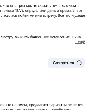
что она грязная, не сказать ничего, о чем я
 только "ЗА"), определили день и время. И вот
ласилась пойти мне на встречу. Все что нужно
ещё
 закончить уборку на отлично. В итоге, моя
орке, за быстрый отклик. Буду привлекать её к
иста. Обратившись к ней, Вы точно будете
люстру, вымыть балконное остекление. Окна:
ещё
Связаться
 замену, а когда клинерам понадобились