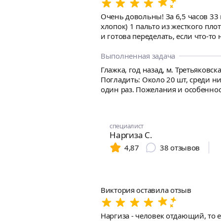
Очень довольны! За 6,5 часов 33 вещи: 8 рубашкек 2 брюк со стрелками 20 футболок, маек, лонгсливов 2 платья впол (льняное и жесткий
хлопок) 1 пальто из жесткого плотного хлопка с очисткой от
и готова переделать, если что-то
месте. Деликатные тонкие ткани н
же девушка приятная в общении. Большое вам спасибо! Был опыт с 3 мастерами до этого, Мавзуна сейчас лучше всех остальных, очен
Выполненная задача
рекомендую!!
Глажка, год назад, м. Третьяковск
Погладить: Около 20 шт, среди ни
один раз. Пожелания и особеннос
половине дня часов с 10:30..11.
специалист
Наргиза С.
4,87
38
отзывов
Виктория оставила отзыв
Наргиза - человек отдающий, то е