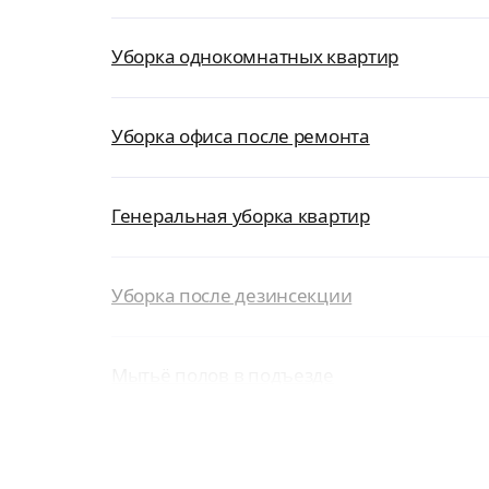
Уборка однокомнатных квартир
Уборка офиса после ремонта
Генеральная уборка квартир
Уборка после дезинсекции
Мытьё полов в подъезде