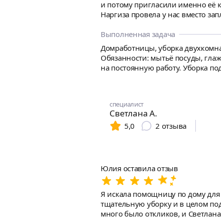
и потому пригласили именно её к нам. Нашим заказом была еженедельная Уборка в квартире на постоянной основе.
Наргиза провела у нас вместо за
был отмыт идеально, когда я зашла, то была приятно уд
аккуратно и красиво складывает!) Вобщем мы рады очень, стали постоянными клиентами! Наргизу смело рекомендуем посетителям сайта 
Выполненная задача
своим друзьям тоже! Спасибо 🌹
Домработницы, уборка двухкомнат
Обязанности: мытьё посуды, глаж
на постоянную работу. Уборка по
~1час.
специалист
Светлана А.
5,0
2
отзыва
Юлия оставила отзыв
Я искала помощницу по дому для 
тщательную уборку и в целом под
много было откликов, и Светлана 