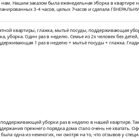
 Но в первый визит
планированных 3-4 часов, целых 7часов и сделала ГЕНЕРАЛЬН
ивлена❤️ Наргиза, спасибо! Гладит вещи Наргиза очень быстро, качественно, а ещё
и
ной квартиры, глажка, мытьё посуды, поддерживающая уборка
ка, уборка. Один раз в неделю. Семье из 2х человек без дете
ддерживающая 1 раз в неделю + мытьё посуды + глажка. Глади
поддерживающей уборки раз в неделю в нашей квартире. Так 
держания прежнего порядка дома стало очень не хватать. Оф
была одна из немногих, ни смотря на то, что отзывов у спец