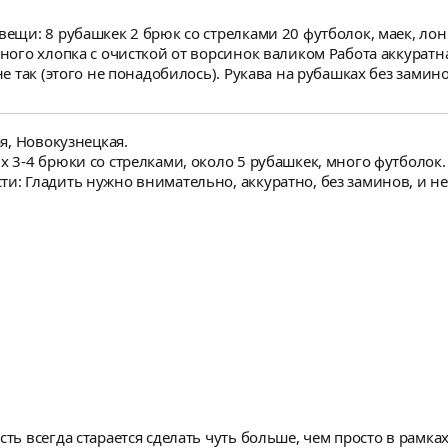
 ворсинок валиком Работа аккуратная, мастер всегда спрашивала все ли устраивает
 не так (этого не понадобилось). Рукава на рубашках без зам
е пострадали. Жесткие мятые ткани тоже хорошо выглажены.Работ
ь
ая, Новокузнецкая.
х 3-4 брюки со стрелками, около 5 рубашкек, много футболок.
ти: Гладить нужно внимательно, аккуратно, без заминов, и н
сть всегда старается сделать чуть больше, чем просто в рамк