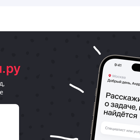
.ру
д,
е