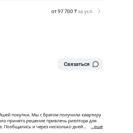
от 97 700
₸
за усл.
Связаться
йшей покупки. Мы с братом получили квартиру
 было принято решение привлечь риелтора для
се. Пообщались и через несколько дней
ещё
аванс. Думали, будет дольше. После этого