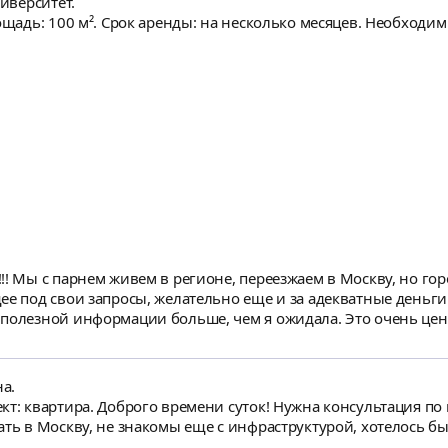
ниверситет.
циалист. Мне было очень приятно работать с Викторией. Одноз
лощадь: 100 м². Срок аренды: на несколько месяцев. Необходи
аться в
апросы, желательно еще и за адекватные деньги Николь комплексно все рассказала, сам
ой информации больше, чем я ожидала. Это очень ценно в наше время Вид
все как есть расписала, без увиливаний. Теперь мы определи
теперь можно обращаться по всем юридическим и другим воп
на.
 суток! Нужна консультация по недвижимости и помощь в аренде. Живем с
ать в Москву, не знакомы еще с инфраструктурой, хотелось бы