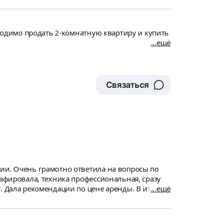
Сергей предоставил юридическое заключение
ей привлекли ребят, которые помогаю с
ния. Работой Сергея и его коллег очень
бходимо продать 2-комнатную квартиру и купить
ещё
Связаться
ии. Очень грамотно ответила на вопросы по
рафировала, техника профессиональная, сразу
. Дала рекомендации по цене аренды. В итоге
ещё
 очень подробный, все мои комментарии были