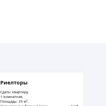
Риелторы
Арен
Сдать: квартиру.
Арендов
1-комнатная.
Желаема
Площадь: 35 м².
Срок ар