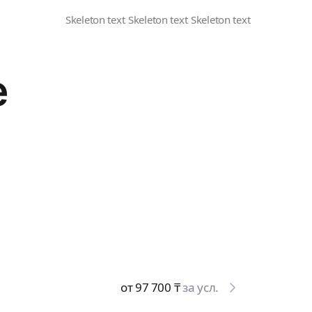
е
от 97 700
₸
за усл.