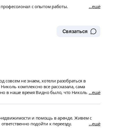
начно советую ее, как специалиста!
м профессионал с опытом работы.
ещё
Связаться
а
но было, что Николь
ещё
лись с локацией, вместе уже по приезду
росам в недвижимости
 ответственно подойти к переезду.
ещё