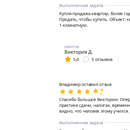
начали искать квартиру уже для 
Выполненная задача
после всех проверок. Сделка про
Купля-продажа квартир, более год
оформлением регистрации. Все до
Продать, чтобы купить. Объект: 
довольны. Думали, что будет сло
1-комнатную.
риелтор
Виктория Д.
5,0
5
отзывов
Владимир оставил отзыв
Спасибо большое Виктории. Опера
практике сдачи, налогах, времен
видно, что человек этому учился
сдали практически за эту цену с небольшим торгом. Виктория учла все мои пожелания 
обратную связь по пришедшим. В
Выполненная задача
учтены. Отдельно хочу отметить ее спокойствие, такт и коммуникабельность. Квартира сдавалась в дорогом ценовом сегменте и было важно,