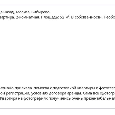
меня. Посмотрели 5-ть квартир и выбрали в том же районе. 
шла хорошо в двух банках на Тверской. По рекомендации Серг
а назад, Москва, Бибирево.
кументы отдали во втором банке курьеру. Сейчас ждём получе
квартира. 2-комнатная. Площадь: 52 м². В собственности. Нео
жнее!
тивно приехала, помогла с подготовкой квартиры к фотосесс
ной регистрации, условиях договора аренды. Сама все сфотог
. Квартира на фотографиях получились очень презентабельная
к арендаторам. Сама провела все показы и дала
се было сделано достаточно быстро и качественно. Договор