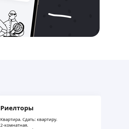
Риелторы
Сост
Квартира. Сдать: квартиру.
Должни
2-комнатная.
Желате