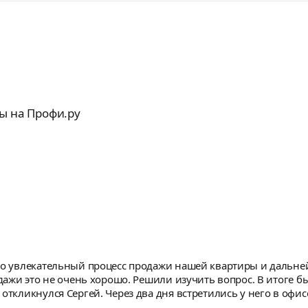
ы на Профи.ру
про увлекательный процесс продажи нашей квартиры и дальне
родажи это не очень хорошо. Решили изучить вопрос. В итоге
 откликнулся Сергей. Через два дня встретились у него в офи
графировали квартиру. И где-то через 10 дней у нас уже был 