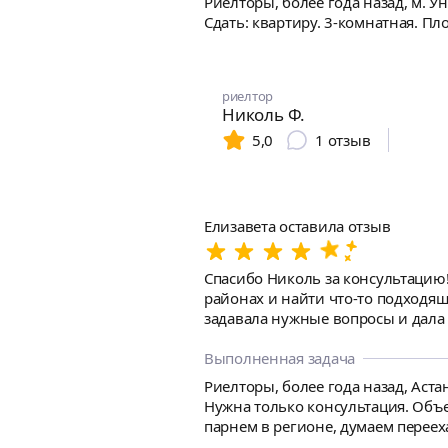
Риелторы, более года назад, м. У
как выглядит и как общается спе
Сдать: квартиру. 3-комнатная. П
риелтор
Николь Ф.
5,0
1
отзыв
Елизавета оставила отзыв
Спасибо Николь за консультацию!!! Мы с парнем живем в регионе, переезжаем в Москву, но город совсем не знаем, хотели разобр
районах и найти что-то подходящее под свои з
задавала нужные вопросы и дала полезн
заинтересована в помощи, честно 
выберем квартиру 🥰 Спасибо еще раз большое, рекомендую Николь, очень грамотный специалист и приятная девушка) Очень рада, что
Выполненная задача
нашла своего риелтора, к кому 
Риелторы, более года назад, Аста
Нужна только консультация. Объект: квартира. Доброго времени
парнем в регионе, думаем переех