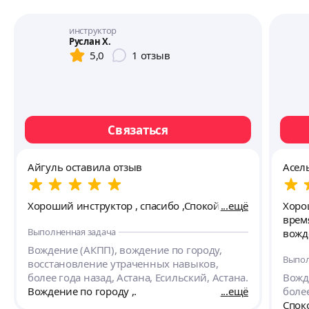
инструктор
Руслан Х.
5,0
1
отзыв
Связаться
Айгуль оставила отзыв
Асел
Хороший инструктор , спасибо ,Спокойный
ещё
Хорошо
врем
Выполненная задача
Вождение (АКПП), вождение по городу,
Выпол
восстановление утраченных навыков,
более года назад, Астана, Есильский, Астана.
Вожд
Вождение по городу ,.
ещё
более
Спок